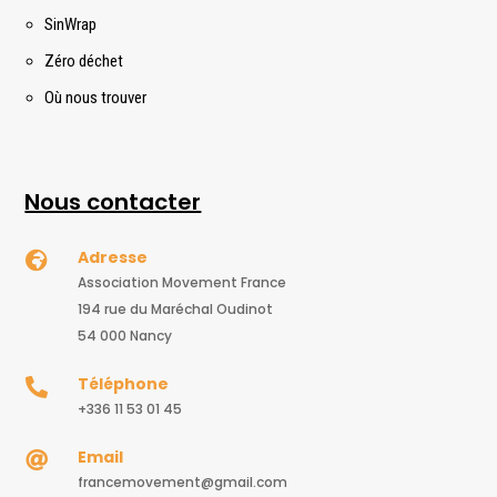
SinWrap
Zéro déchet
Où nous trouver
Nous contacter
Adresse

Association Movement France
194 rue du Maréchal Oudinot
54 000 Nancy
Téléphone

+336 11 53 01 45
Email

francemovement@gmail.com