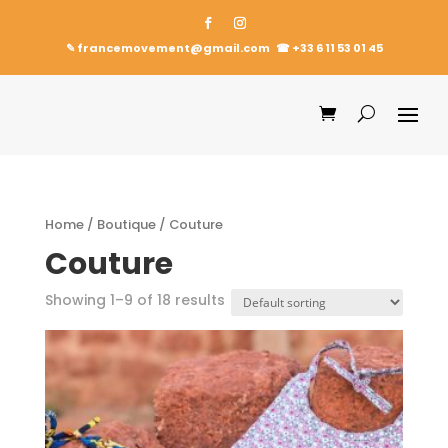
✎ francemovement@gmail.com
☎︎
+33 6 11 53 01 45
Home
/
Boutique
/ Couture
Couture
Showing 1–9 of 18 results