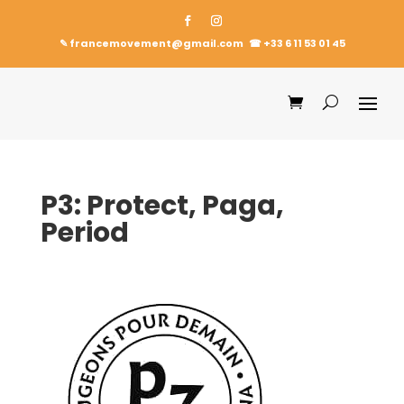
✎ francemovement@gmail.com
☎︎
+33 6 11 53 01 45
P3: Protect, Paga,
Period