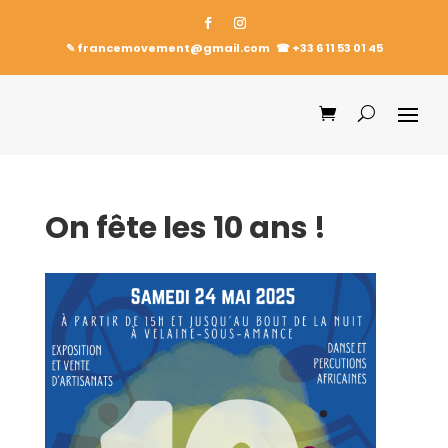
✎ francemovement@gmail.com
☎︎
+33 6 11 53 01 45
On fête les 10 ans !