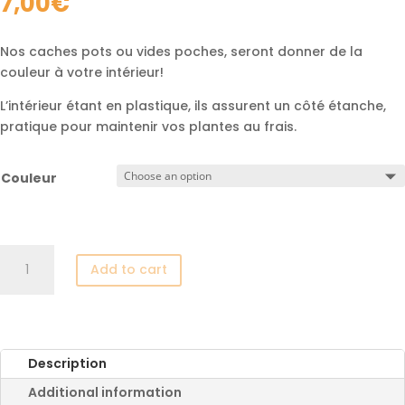
7,00
€
Nos caches pots ou vides poches, seront donner de la
couleur à votre intérieur!
L’intérieur étant en plastique, ils assurent un côté étanche,
pratique pour maintenir vos plantes au frais.
Couleur
Cache
Add to cart
pot
quantity
Description
Additional information