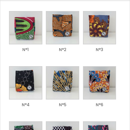
N°1
N°2
N°3
N°4
N°5
N°6