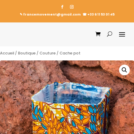
✎ francemovement@gmail.com
☎︎
+33 6 11 53 01 45
Accueil
/
Boutique
/
Couture
/ Cache pot