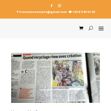
✎ francemovement@gmail.com
☎︎
+33 6 11 53 01 45