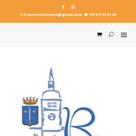
✎ francemovement@gmail.com
☎︎
+33 6 11 53 01 45