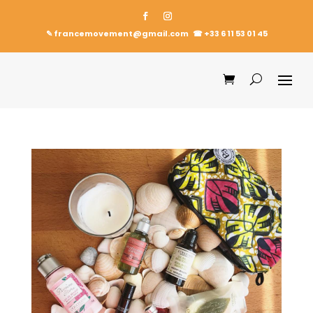
✎ francemovement@gmail.com
☎︎
+33 6 11 53 01 45