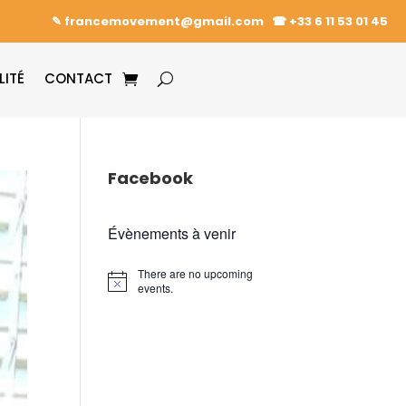
✎ francemovement@gmail.com
☎︎
+33 6 11 53 01 45
LITÉ
CONTACT
Facebook
Évènements à venir
There are no upcoming
events.