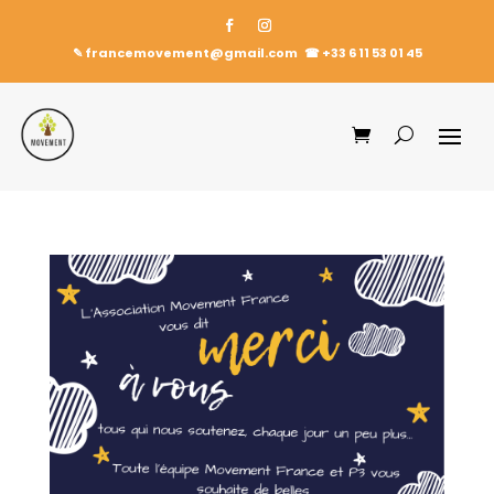
✎ francemovement@gmail.com
☎︎
+33 6 11 53 01 45