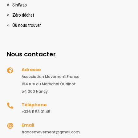
SinWrap
Zéro déchet
Où nous trouver
Nous contacter
Adresse

Association Movement France
194 rue du Maréchal Oudinot
54 000 Nancy
Téléphone

+336 11 53 01 45
Email

francemovement@gmail.com