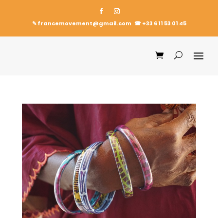
✎ francemovement@gmail.com
☎︎
+33 6 11 53 01 45