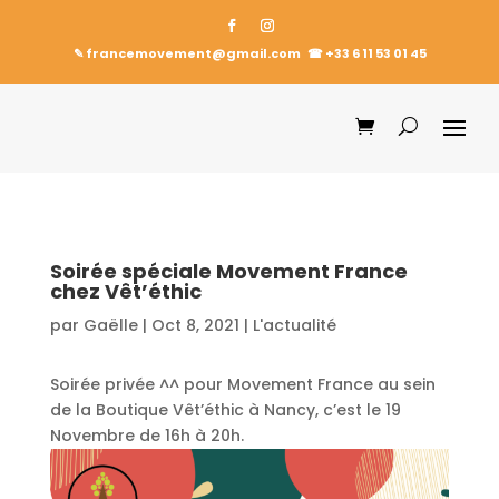
✎ francemovement@gmail.com
☎︎
+33 6 11 53 01 45
Soirée spéciale Movement France
chez Vêt’éthic
par
Gaëlle
|
Oct 8, 2021
|
L'actualité
Soirée privée ^^ pour Movement France au sein
de la Boutique Vêt’éthic à Nancy, c’est le 19
Novembre de 16h à 20h.