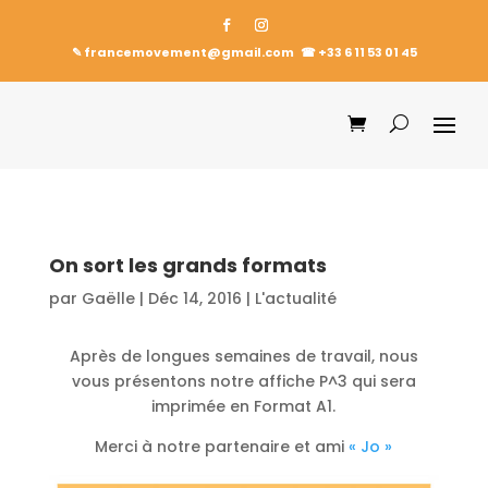
✎ francemovement@gmail.com
☎︎
+33 6 11 53 01 45
On sort les grands formats
par
Gaëlle
|
Déc 14, 2016
|
L'actualité
Après de longues semaines de travail, nous
vous présentons notre affiche P^3 qui sera
imprimée en Format A1.
Merci à notre partenaire et ami
« Jo »