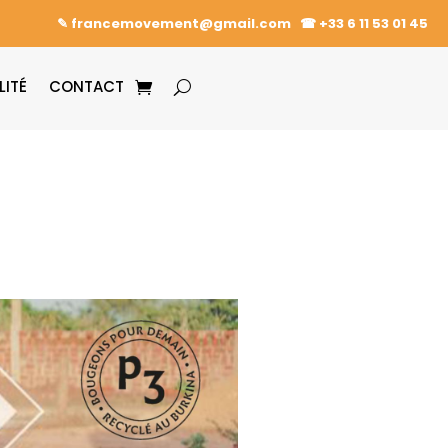
✎ francemovement@gmail.com
☎︎
+33 6 11 53 01 45
LITÉ
CONTACT