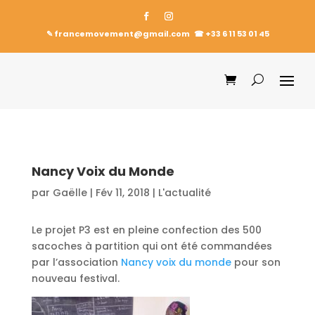
✎ francemovement@gmail.com
☎︎
+33 6 11 53 01 45
Nancy Voix du Monde
par
Gaëlle
|
Fév 11, 2018
|
L'actualité
Le projet P3 est en pleine confection des 500
sacoches à partition qui ont été commandées
par l’association
Nancy voix du monde
pour son
nouveau festival.