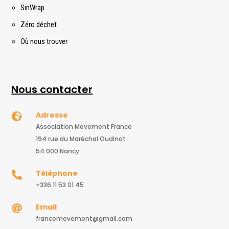
SinWrap
Zéro déchet
Où nous trouver
Nous contacter
Adresse

Association Movement France
194 rue du Maréchal Oudinot
54 000 Nancy
Téléphone

+336 11 53 01 45
Email

francemovement@gmail.com