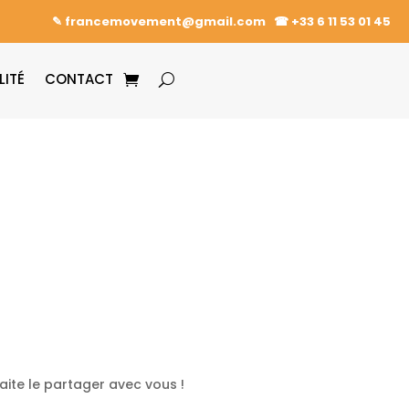
✎ francemovement@gmail.com
☎︎
+33 6 11 53 01 45
LITÉ
CONTACT
aite le partager avec vous !