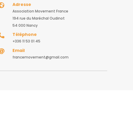
Adresse

Association Movement France
194 rue du Maréchal Oudinot
54 000 Nancy
Téléphone

+336 11 53 01 45
Email

francemovement@gmail.com