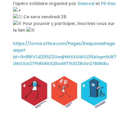
l’apéro solidaire organisé par
G
esc
od
et
PS-Eau
Ce sera vendredi 28.
Pour pouvoir y participer, inscrivez vous sur
le lien
https://forms.office.com/Pages/ResponsePage.
aspx?
id=ftr99FV1JE25fiZ2GxnjPMtXXGWOZf5Alopnfx1R7
LNUOUs2TFhRUklUQ0oxWTlIUlZZRUIzQTBSRi4u