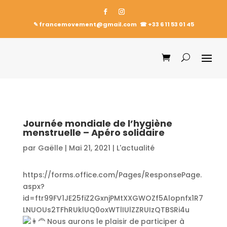
✎ francemovement@gmail.com
☎︎
+33 6 11 53 01 45
Journée mondiale de l’hygiène
menstruelle – Apéro solidaire
par
Gaëlle
|
Mai 21, 2021
|
L'actualité
https://forms.office.com/Pages/ResponsePage.
aspx?
id=ftr99FV1JE25fiZ2GxnjPMtXXGWOZf5Alopnfx1R7
LNUOUs2TFhRUklUQ0oxWTlIUlZZRUIzQTBSRi4u
Nous aurons le plaisir de participer à