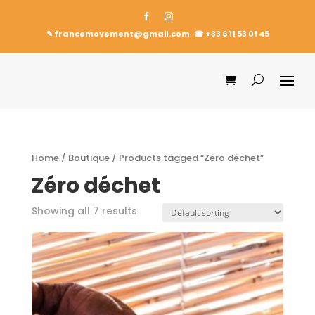
✎ francemovement@gmail.com
☎︎
+33 6 11 53 01 45
Home
/
Boutique
/ Products tagged “Zéro déchet”
Zéro déchet
Showing all 7 results