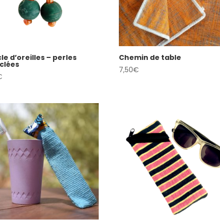
le d’oreilles – perles
Chemin de table
clées
7,50
€
€