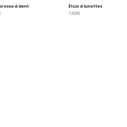
 brosse à dent
Étuis à lunettes
€
7,00
€