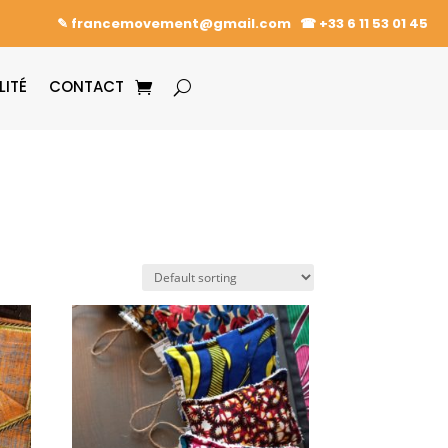
✎ francemovement@gmail.com
☎︎
+33 6 11 53 01 45
LITÉ
CONTACT