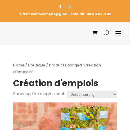
✎ francemovement@gmail.com
☎︎
+33 6 11 53 01 45
Home
/
Boutique
/ Products tagged “Création
d'emplois”
Création d'emplois
Showing the single result