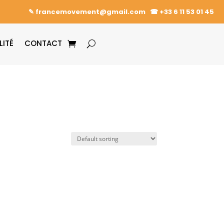
✎ francemovement@gmail.com
☎︎
+33 6 11 53 01 45
LITÉ
CONTACT