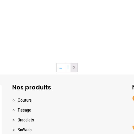
←
1
2
Nos produits
Couture
Tissage
Bracelets
SinWrap