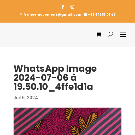
✎ francemovement@gmail.com
☎︎
+33 6 11 53 01 45
WhatsApp Image
2024-07-06 à
19.50.10_4ffe1d1a
Juil 6, 2024