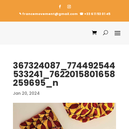
✎ francemovement@gmail.com
☎︎
+33 6 11 53 01 45
367324087_774492544
533241_7622015801658
259695_n
Jan 20, 2024