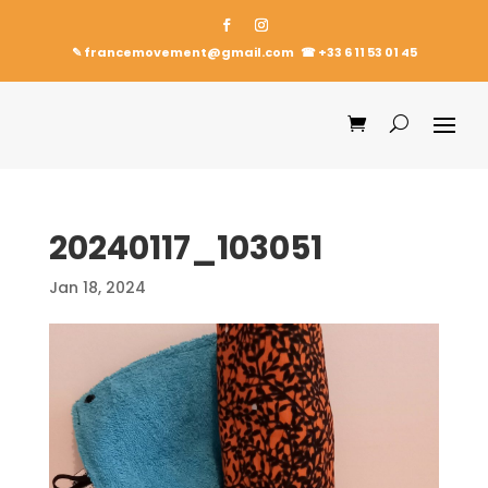
✎ francemovement@gmail.com
☎︎
+33 6 11 53 01 45
20240117_103051
Jan 18, 2024