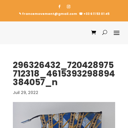
✎ francemovement@gmail.com
☎︎
+33 6 11 53 01 45
296326432_720428975
712318_4615393298894
384057_n
Juil 29, 2022