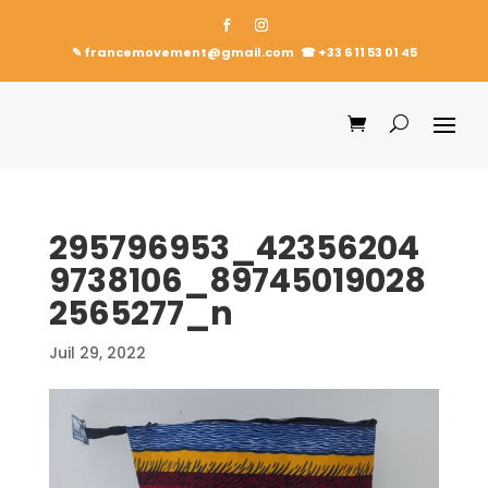
✎ francemovement@gmail.com
☎︎
+33 6 11 53 01 45
295796953_42356204
9738106_89745019028
2565277_n
Juil 29, 2022