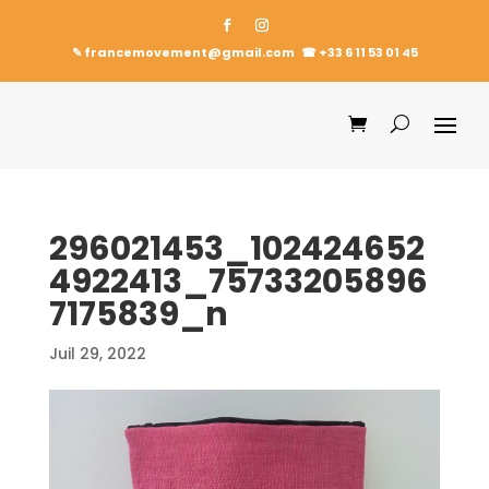
✎ francemovement@gmail.com
☎︎
+33 6 11 53 01 45
296021453_102424652
4922413_75733205896
7175839_n
Juil 29, 2022