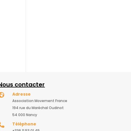
Nous contacter
Adresse

Association Movement France
194 rue du Maréchal Oudinot
54 000 Nancy
Téléphone

+336 11 53 01 45