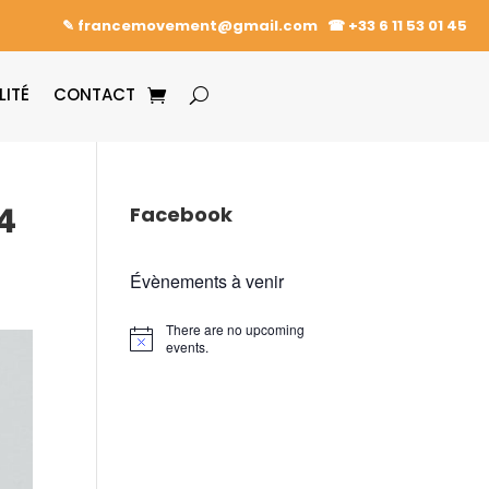
✎ francemovement@gmail.com
☎︎
+33 6 11 53 01 45
LITÉ
CONTACT
4
Facebook
Évènements à venir
There are no upcoming
events.