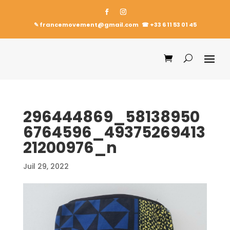
✎ francemovement@gmail.com
☎︎
+33 6 11 53 01 45
296444869_58138950
6764596_49375269413
21200976_n
Juil 29, 2022