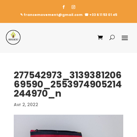
✎ francemovement@gmail.com
☎︎
+33 6 11 53 01 45
277542973_3139381206
69590_2553974905214
244970_n
Avr 2, 2022