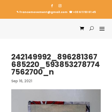
✎ francemovement@gmail.com
☎︎
+33 6 11 53 01 45
242149992_896281367
685220_593853278774
7562700_n
Sep 16, 2021