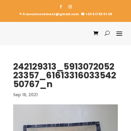
✎ francemovement@gmail.com
☎︎
+33 6 11 53 01 45
242129313_5913072052
23357_61613316033542
50767_n
Sep 16, 2021