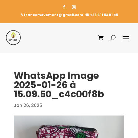
✎ francemovement@gmail.com
☎︎
+33 6 11 53 01 45
WhatsApp Image
2025-01-26 à
15.09.50_c4c00f8b
Jan 26, 2025