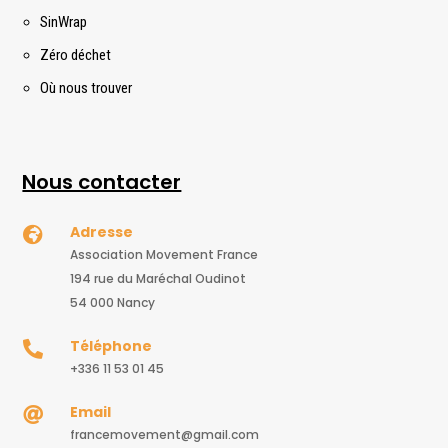
SinWrap
Zéro déchet
Où nous trouver
Nous contacter
Adresse

Association Movement France
194 rue du Maréchal Oudinot
54 000 Nancy
Téléphone

+336 11 53 01 45
Email

francemovement@gmail.com